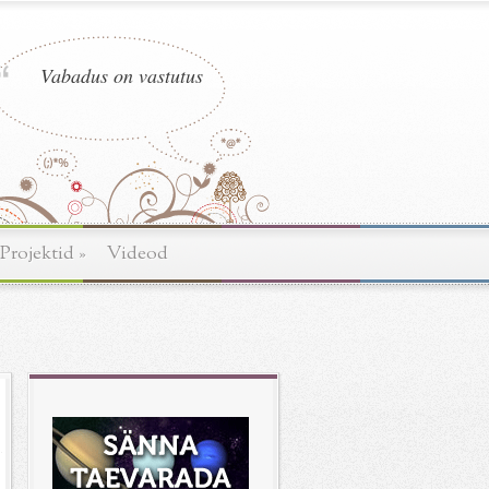
Vabadus on vastutus
Projektid
»
Videod