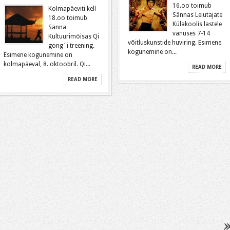
16.oo toimub
Kolmapäeviti kell
Sännas Leiutajate
18.oo toimub
Külakoolis lastele
Sänna
vanuses 7-14
Kultuurimõisas Qi
võitluskunstide huviring. Esimene
gong´i treening.
kogunemine on...
Esimene kogunemine on
kolmapäeval, 8. oktoobril. Qi...
READ MORE
READ MORE