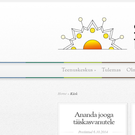
Teenuskeskus
»
Tulemas
Ol
Home
»
Küsk
Ananda jooga
täiskasvanutele
Postitatud 6.10.2014