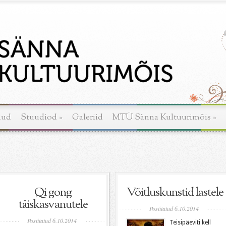
nud
Stuudiod
»
Galeriid
MTÜ Sänna Kultuurimõis
»
Qi gong
Võitluskunstid lastele
täiskasvanutele
Postitatud 6.10.2014
Postitatud 6.10.2014
Teisipäeviti kell