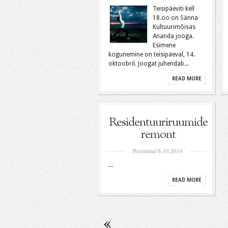
Teisipäeviti kell
18.oo on Sänna
Kultuurimõisas
Ananda jooga.
Esimene
kogunemine on teisipäeval, 14.
oktoobril. Joogat juhendab...
READ MORE
Residentuuriruumide
remont
Postitatud 6.10.2014
...
READ MORE