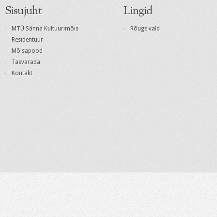
Sisujuht
Lingid
MTÜ Sänna Kultuurimõis
Rõuge vald
Residentuur
Mõisapood
Taevarada
Kontakt