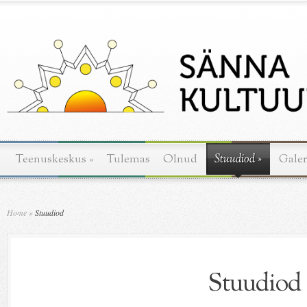
Teenuskeskus
»
Tulemas
Olnud
Stuudiod
»
Galer
Home
»
Stuudiod
Stuudiod