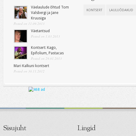
Väelaulude õhtud Tom
KONTSERT
LAULUÕDAKUD
Valsbergi ja Jane
Kruusiga
Posted on 11.09.2013
Väetantsud
Posted on 1.03.2013
Kontsert: Kago,
Epifolium, Pastacas
Posted on 29.01.2013
Mari Kalkuni kontsert
Posted on 30.11.2012
Sisujuht
Lingid