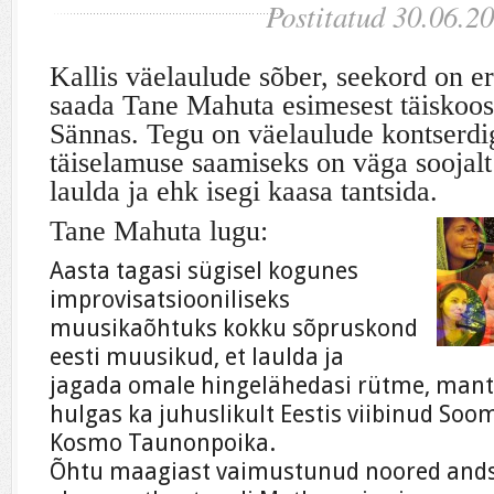
Postitatud 30.06.2
Kallis väelaulude sõber, s
eekord on e
saada Tane Mahuta esimesest täiskooss
Sännas. Tegu on väelaulude kontserdig
täiselamuse saamiseks on väga soojalt
laulda ja ehk isegi kaasa tantsida.
Tane Mahuta lugu:
Aasta tagasi sügisel kogunes
improvisatsiooniliseks
muusikaõhtuks kokku sõpruskond
eesti muusikud, et laulda ja
jagada omale hingelähedasi rütme, mantr
hulgas ka juhuslikult Eestis viibinud So
Kosmo Taunonpoika.
Õhtu maagiast vaimustunud noored ands