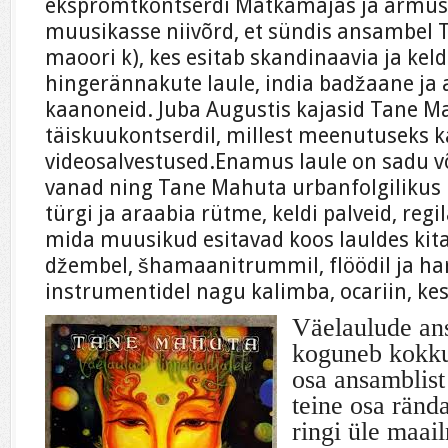
ekspromtkontserdi Matkamajas ja armusi
muusikasse niivõrd, et sündis ansambel
maoori k), kes esitab skandinaavia ja ke
hingerännakute laule, india badžaane ja 
kaanoneid. Juba Augustis kajasid Tane Ma
täiskuukontserdil, millest meenutuseks 
videosalvestused.Enamus laule on sadu v
vanad ning Tane Mahuta urbanfolgilikus
türgi ja araabia rütme, keldi palveid, regil
mida muusikud esitavad koos lauldes kitarri
džembel, šhamaanitrummil, flöödil ja h
instrumentidel nagu kalimba, ocariin, k
Väelaulude an
koguneb kokku 
osa ansamblist 
teine osa ränd
ringi üle maai