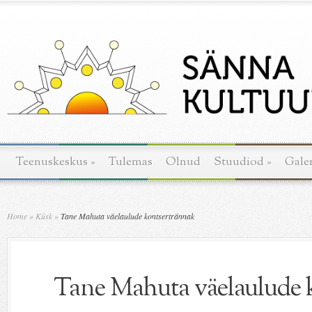
Teenuskeskus
»
Tulemas
Olnud
Stuudiod
»
Galer
Home
»
Küsk
»
Tane Mahuta väelaulude kontsertrännak
Tane Mahuta väelaulude 