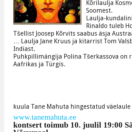
Kõrilaulja Kosm
Soomest.
Laulja-kundalin
Rinaldo tuleb Ho
Tšellist Joosep Kõrvits saabus äsja Austra
… Laulja Jane Kruus ja kitarrist Tom Valsb
Indiast.
Puhkpillimängija Polina Tšerkassova on re
Aafrikas ja Türgis.
kuula Tane Mahuta hingestatud väelaule s
www.tanemahuta.ee
kontsert toimub 10. juulil 19:00 