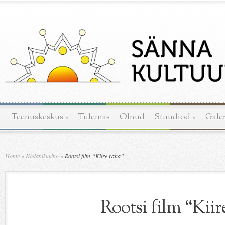
Teenuskeskus
»
Tulemas
Olnud
Stuudiod
»
Galer
Home
»
Kodanikukino
»
Rootsi film “Kiire raha”
Rootsi film “Kiir