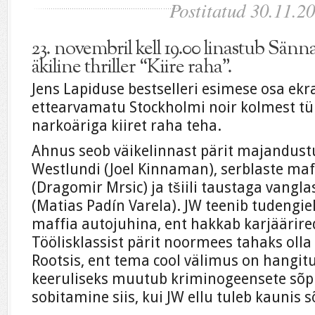
Postitatud 30.11.2
23. novembril kell 19.00 linastub Sän
äkiline thriller “Kiire raha”.
Jens Lapiduse bestselleri esimese osa ekra
ettearvamatu Stockholmi noir kolmest tüü
narkoäriga kiiret raha teha.
Ahnus seob väikelinnast pärit majandust
Westlundi (Joel Kinnaman), serblaste ma
(Dragomir Mrsic) ja tšiili taustaga vangla
(Matias Padín Varela). JW teenib tudengie
maffia autojuhina, ent hakkab karjäärire
Töölisklassist pärit noormees tahaks olla 
Rootsis, ent tema cool välimus on hangit
keeruliseks muutub kriminogeensete sõpra
sobitamine siis, kui JW ellu tuleb kaunis 