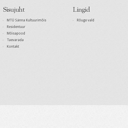
Sisujuht
Lingid
MTÜ Sänna Kultuurimõis
Rõuge vald
Residentuur
Mõisapood
Taevarada
Kontakt