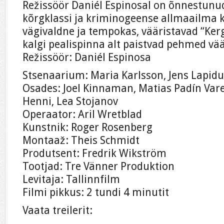
Režissöör Daniél Espinosal on õnnestunud 
kõrgklassi ja kriminogeense allmaailma 
vägivaldne ja tempokas, vääristavad “Kerg
kalgi pealispinna alt paistvad pehmed vä
Režissöör: Daniél Espinosa
Stsenaarium: Maria Karlsson, Jens Lapidu
Osades: Joel Kinnaman, Matias Padín Vare
Henni, Lea Stojanov
Operaator: Aril Wretblad
Kunstnik: Roger Rosenberg
Montaaž: Theis Schmidt
Produtsent: Fredrik Wikström
Tootjad: Tre Vänner Produktion
Levitaja: Tallinnfilm
Filmi pikkus: 2 tundi 4 minutit
Vaata treilerit: