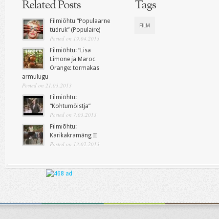
Related Posts
Tags
Filmiõhtu “Populaarne
FILM
tüdruk” (Populaire)
Posted on 19.04.2013
Filmiõhtu: “Lisa
Limone ja Maroc
Orange: tormakas
armulugu
Posted on 21.03.2013
Filmiõhtu:
“Kohtumõistja”
Posted on 7.03.2013
Filmiõhtu:
Karikakramäng II
Posted on 13.02.2013