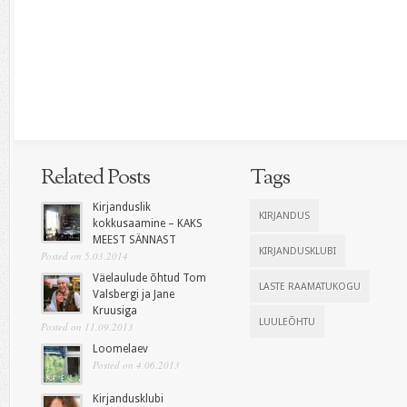
Related Posts
Tags
Kirjanduslik
KIRJANDUS
kokkusaamine – KAKS
MEEST SÄNNAST
KIRJANDUSKLUBI
Posted on 5.03.2014
Väelaulude õhtud Tom
LASTE RAAMATUKOGU
Valsbergi ja Jane
Kruusiga
LUULEÕHTU
Posted on 11.09.2013
Loomelaev
Posted on 4.06.2013
Kirjandusklubi