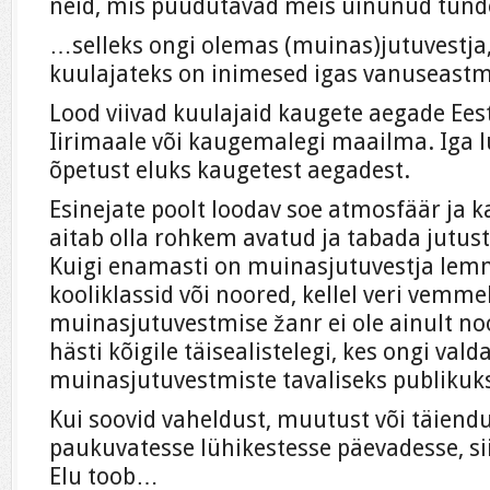
neid, mis puudutavad meis uinunud tun
…selleks ongi olemas (muinas)jutuvestja,
kuulajateks on inimesed igas vanuseastm
Lood viivad kuulajaid kaugete aegade Ees
Iirimaale või kaugemalegi maailma. Iga
õpetust eluks kaugetest aegadest.
Esinejate poolt loodav soe atmosfäär ja
aitab olla rohkem avatud ja tabada jutus
Kuigi enamasti on muinasjutuvestja lem
kooliklassid või noored, kellel veri vemme
muinasjutuvestmise žanr ei ole ainult noo
hästi kõigile täisealistelegi, kes ongi vald
muinasjutuvestmiste tavaliseks publikuk
Kui soovid vaheldust, muutust või täiendu
paukuvatesse lühikestesse päevadesse, sii
Elu toob…