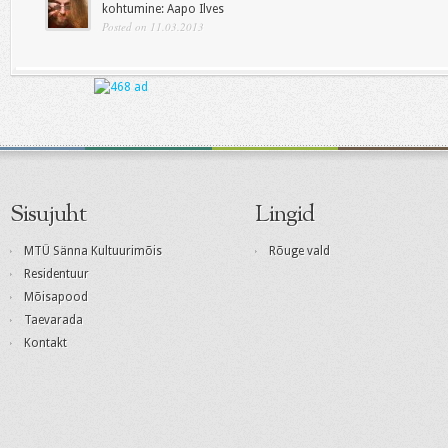
kohtumine: Aapo Ilves
Posted on 11.03.2013
Sisujuht
Lingid
MTÜ Sänna Kultuurimõis
Rõuge vald
Residentuur
Mõisapood
Taevarada
Kontakt