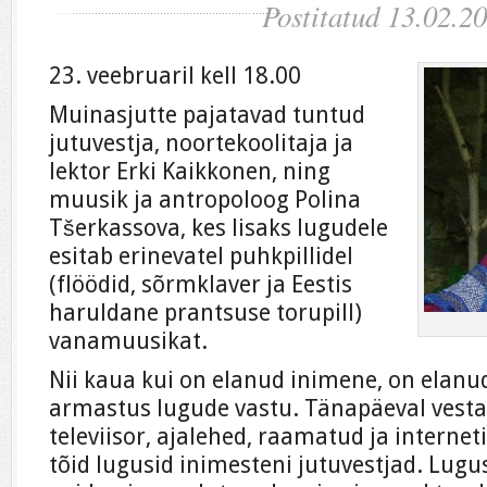
Postitatud 13.02.2
23. veebruaril kell 18.00
Muinasjutte pajatavad tuntud
jutuvestja, noortekoolitaja ja
lektor Erki Kaikkonen, ning
muusik ja antropoloog Polina
Tšerkassova, kes lisaks lugudele
esitab erinevatel puhkpillidel
(flöödid, sõrmklaver ja Eestis
haruldane prantsuse torupill)
vanamuusikat.
Nii kaua kui on elanud inimene, on elanu
armastus lugude vastu. Tänapäeval vesta
televiisor, ajalehed, raamatud ja interne
tõid lugusid inimesteni jutuvestjad. Lugu