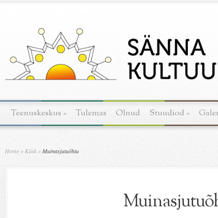
Teenuskeskus
»
Tulemas
Olnud
Stuudiod
»
Galer
Home
»
Küsk
»
Muinasjutuõhtu
Muinasjutuõ