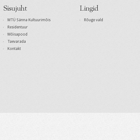
Sisujuht
Lingid
MTÜ Sänna Kultuurimõis
Rõuge vald
Residentuur
Mõisapood
Taevarada
Kontakt