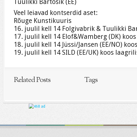
Tuulikki Bartosik (EE)
Veel leiavad kontserdid aset:
Rõuge Kunstikuuris
16. juulil kell 14 Folgivabrik & Tuulikki Ba
17. juulil kell 14 Elof&Wamberg (DK) koos 
18. juulil kell 14 Jüssi/Jansen (EE/NO) koo
19. juulil kell 14 SILD (EE/UK) koos laagril
Related Posts
Tags