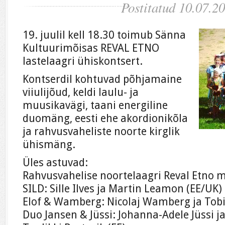
Postitatud 10.07.2
19. juulil kell 18.30 toimub Sänna
Kultuurimõisas REVAL ETNO
lastelaagri ühiskontsert.
Kontserdil kohtuvad põhjamaine
viiulijõud, keldi laulu- ja
muusikavägi, taani energiline
duomäng, eesti ehe akordionikõla
ja rahvusvaheliste noorte kirglik
ühismäng.
Üles astuvad:
Rahvusvahelise noortelaagri Reval Etno 
SILD: Sille Ilves ja Martin Leamon (EE/UK)
Elof & Wamberg: Nicolaj Wamberg ja Tobia
Duo Jansen & Jüssi: Johanna-Adele Jüssi ja