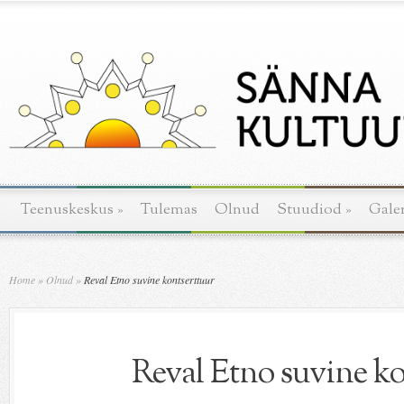
Teenuskeskus
»
Tulemas
Olnud
Stuudiod
»
Galer
Home
»
Olnud
»
Reval Etno suvine kontserttuur
Reval Etno suvine ko