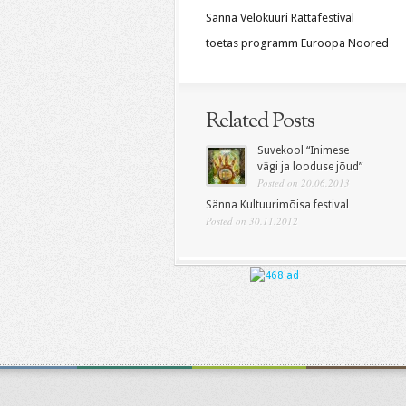
Sänna Velokuuri Rattafestival
toetas programm Euroopa Noored
Related Posts
Suvekool “Inimese
vägi ja looduse jõud”
Posted on 20.06.2013
Sänna Kultuurimõisa festival
Posted on 30.11.2012