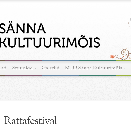
nud
Stuudiod
»
Galeriid
MTÜ Sänna Kultuurimõis
»
Rattafestival