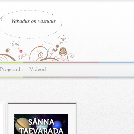
Vabadus on vastutus
Projektid
»
Videod