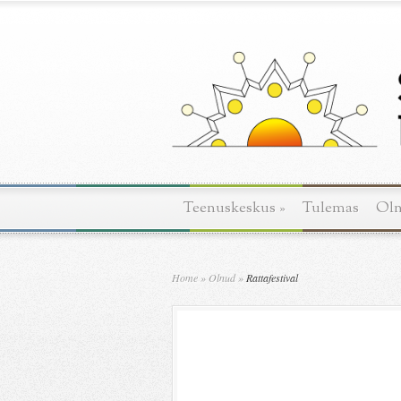
Teenuskeskus
»
Tulemas
Ol
Home
»
Olnud
»
Rattafestival