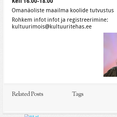
Kell 16.00-18.00
Omanäoliste maailma koolide tutvustus
Rohkem infot infot ja registreerimine:
kultuurimois@kultuuritehas.ee
Related Posts
Tags