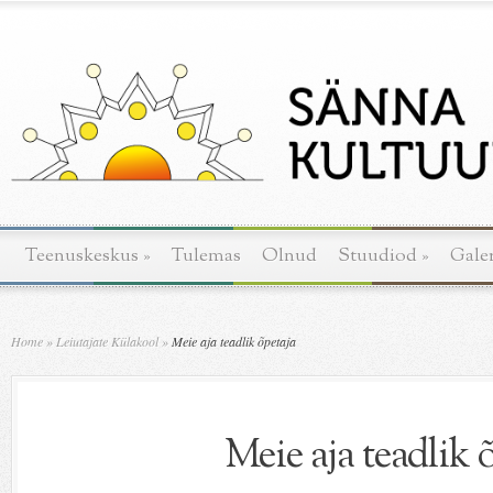
Teenuskeskus
»
Tulemas
Olnud
Stuudiod
»
Galer
Home
»
Leiutajate Külakool
»
Meie aja teadlik õpetaja
Meie aja teadlik 