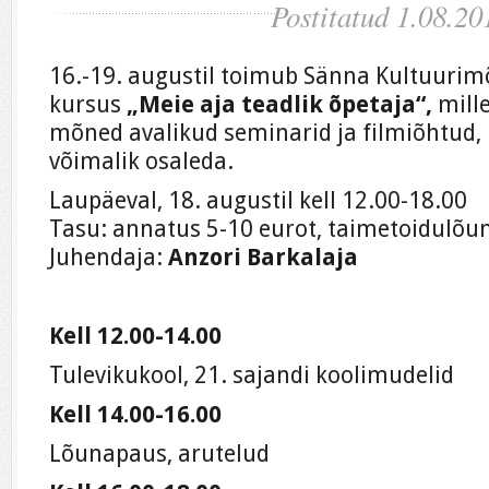
Postitatud 1.08.20
16.-19. augustil toimub Sänna Kultuuri
kursus
„Meie aja teadlik õpetaja“,
mill
mõned avalikud seminarid ja filmiõhtud, k
võimalik osaleda.
Laupäeval, 18. augustil kell 12.00-18.00
Tasu: annatus 5-10 eurot, taimetoidulõun
Juhendaja:
Anzori Barkalaja
Kell 12.00-14.00
Tulevikukool, 21. sajandi koolimudelid
Kell 14.00-16.00
Lõunapaus, arutelud