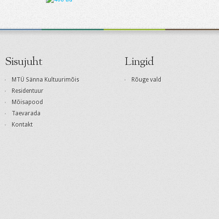
Sisujuht
Lingid
MTÜ Sänna Kultuurimõis
Rõuge vald
Residentuur
Mõisapood
Taevarada
Kontakt