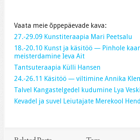
Vaata meie õppepäevade kava:
27.-29.09 Kunstiteraapia Mari Peetsalu
18.-20.10 Kunst ja käsitöö — Pinhole kaa
meisterdamine Ieva Ait
Tantsuteraapia Külli Hansen
24.-26.11 Käsitöö — viltimine Annika Kle
Talvel Kangastelgedel kudumine Lya Vesk
Kevadel ja suvel Leiutajate Merekool Hen