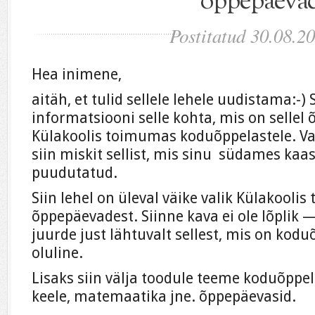
õppepäeva
Postitatud 30.08.2
Hea inimene,
aitäh, et tulid sellele lehele uudistama:-) 
informatsiooni selle kohta, mis on sellel 
Külakoolis toimumas koduõppelastele. Va
siin miskit sellist, mis sinu südames ka
puudutatud.
Siin lehel on üleval väike valik Külakoolis
õppepäevadest. Siinne kava ei ole lõplik
juurde just lähtuvalt sellest, mis on ko
oluline.
Lisaks siin välja toodule teeme koduõppel
keele, matemaatika jne. õppepäevasid.