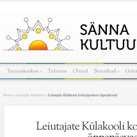
Teenuskeskus
»
Tulemas
Olnud
Stuudiod
»
Galer
Home
»
Leiutajate Külakool
»
Leiutajate Külakooli koduõppelaste õppepäevad
Leiutajate Külakooli k