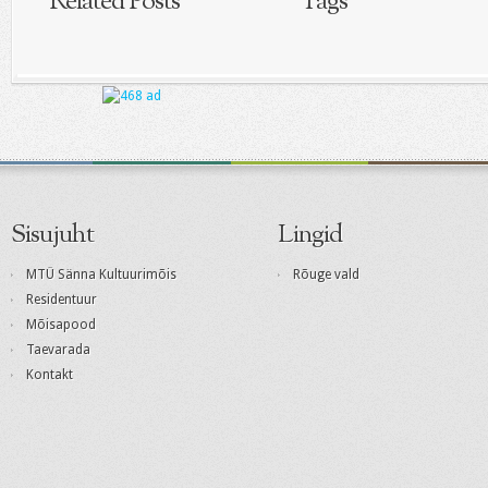
Related Posts
Tags
Sisujuht
Lingid
MTÜ Sänna Kultuurimõis
Rõuge vald
Residentuur
Mõisapood
Taevarada
Kontakt