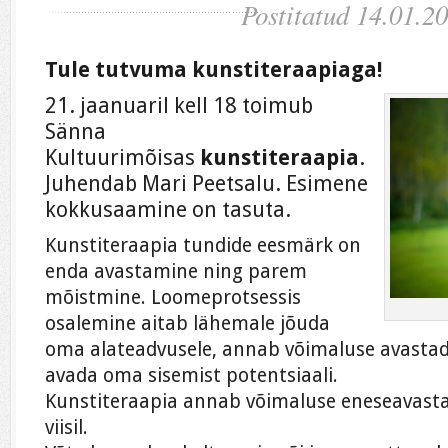
Postitatud 14.01.2
Tule tutvuma kunstiteraapiaga!
21. jaanuaril kell 18 toimub
Sänna
Kultuurimõisas
kunstiteraapia
.
Juhendab Mari Peetsalu. Esimene
kokkusaamine on tasuta.
Kunstiteraapia tundide eesmärk on
enda avastamine ning parem
mõistmine. Loomeprotsessis
osalemine aitab lähemale jõuda
oma alateadvusele, annab võimaluse avastad
avada oma sisemist potentsiaali.
Kunstiteraapia annab võimaluse eneseavasta
viisil.