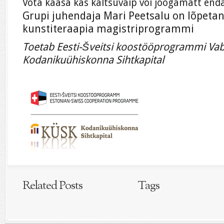
Võta kaasa kas kaltsuvaip või joogamatt endal
Grupi juhendaja Mari Peetsalu on lõpetan
kunstiteraapia magistriprogrammi
Toetab Eesti-Šveitsi koostööprogrammi Va
Kodanikuühiskonna Sihtkapital
Related Posts
Tags