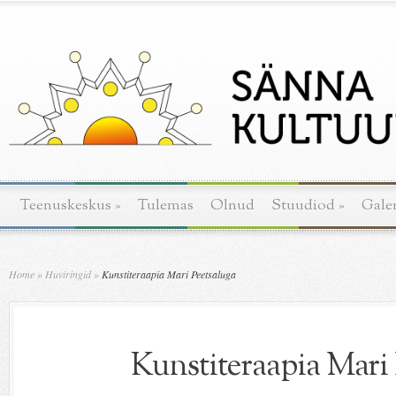
Teenuskeskus
»
Tulemas
Olnud
Stuudiod
»
Galer
Home
»
Huviringid
»
Kunstiteraapia Mari Peetsaluga
Kunstiteraapia Mari 