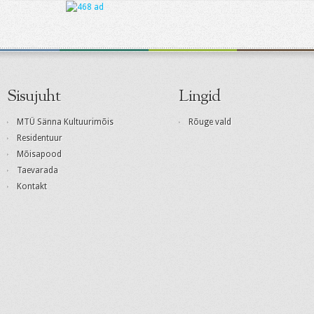
Sisujuht
Lingid
MTÜ Sänna Kultuurimõis
Rõuge vald
Residentuur
Mõisapood
Taevarada
Kontakt