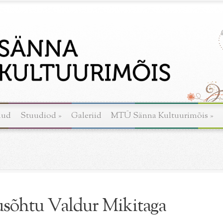
nud
Stuudiod
»
Galeriid
MTÜ Sänna Kultuurimõis
»
usõhtu Valdur Mikitaga