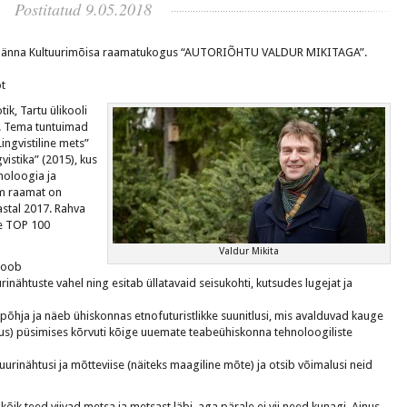
Postitatud 9.05.2018
19 Sänna Kultuurimõisa raamatukogus “AUTORIÕHTU VALDUR MIKITAGA”.
ot
tik, Tartu ülikooli
. Tema tuntuimad
Lingvistiline mets”
vistika” (2015), kus
hholoogia ja
im raamat on
aastal 2017. Rahva
e TOP 100
Valdur Mikita
 loob
nähtuste vahel ning esitab üllatavaid seisukohti, kutsudes lugejat ja
luspõhja ja näeb ühiskonnas etnofuturistlikke suunitlusi, mis avalduvad kauge
ilus) püsimises kõrvuti kõige uuemate teabeühiskonna tehnoloogiliste
urinähtusi ja mõtteviise (näiteks maagiline mõte) ja otsib võimalusi neid
kõik teed viivad metsa ja metsast läbi, aga pärale ei vii need kunagi. Ainus,