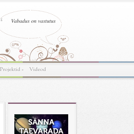
Vabadus on vastutus
Projektid
»
Videod