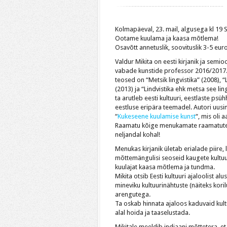
Kolmapäeval, 23. mail, algusega kl 
Ootame kuulama ja kaasa mõtlema!
Osavõtt annetuslik, soovituslik 3-5 eur
Valdur Mikita on eesti kirjanik ja semioo
vabade kunstide professor 2016/2017
teosed on “Metsik lingvistika” (2008), “
(2013) ja “Lindvistika ehk metsa see ling
ta arutleb eesti kultuuri, eestlaste psü
eestluse eripära teemade
l.
Autori uus
“
Kukeseene kuulamise kunst
“, mis oli 
Raamatu kõige menukamate raamatut
neljandal kohal!
Menukas kirjanik ületab erialade piire,
mõttemängulisi seoseid kaugete kultuuri
kuulajat kaasa mõtlema ja tundma.
Mikita otsib Eesti kultuuri ajaloolist a
mineviku kultuurinähtuste (näiteks kor
arengutega.
Ta oskab hinnata ajaloos kaduvaid kultu
alal hoida ja taaselustada.
Mikitale meeldib indiaani mõttetera, et 