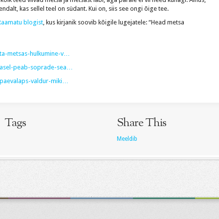
ndalt, kas sellel teel on südant. Kui on, siis see ongi õige tee.
Raamatu blogist
, kus kirjanik soovib kõigile lugejatele: “Head metsa
ita-metsas-
hulkumine-v…
tlasel-peab-soprade-
sea…
paevalaps-valdur-
miki…
Tags
Share This
Meeldib