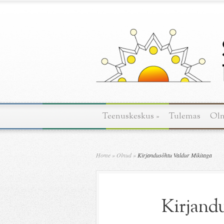
Teenuskeskus
»
Tulemas
Ol
Home
»
Olnud
»
Kirjandusõhtu Valdur Mikitaga
Kirjand