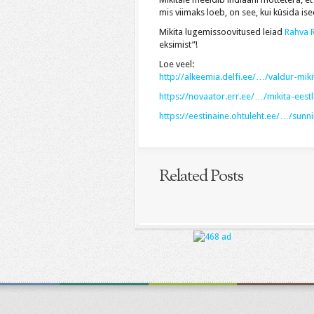
mis viimaks loeb, on see, kui küsida isee
Mikita lugemissoovitused leiad
Rahva 
eksimist”!
Loe veel:
http://alkeemia.delfi.ee/…/
valdur-mik
https://novaator.err.ee/…/
mikita-ees
https://eestinaine.ohtuleht.
ee/…/sunni
Related Posts