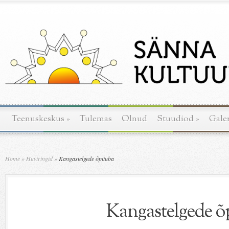
Teenuskeskus
»
Tulemas
Olnud
Stuudiod
»
Galer
Home
»
Huviringid
»
Kangastelgede õpituba
Kangastelgede õ