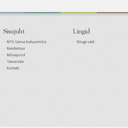
Sisujuht
Lingid
MTÜ Sänna Kultuurimõis
Rõuge vald
Residentuur
Mõisapood
Taevarada
Kontakt