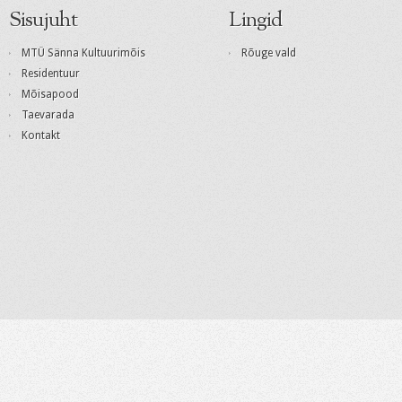
Sisujuht
Lingid
MTÜ Sänna Kultuurimõis
Rõuge vald
Residentuur
Mõisapood
Taevarada
Kontakt