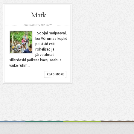
Matk
Postitatud 9.09.2025
Soojal maipäeval,
kui Võrumaa kuplid
paistsid eriti
rohelised ja
järvesilmad
sillerdasid päikese käes, saabus
väike rühm...
READ MORE