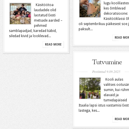
lugu koolilastes
Käsitöötoa
kes õmblevad
laudadele olid
dekoratsioone:
laotatud Eesti
Käsitööklassi õ
metsade aarded –
oli septembrikuu päikesest soe 
pehmed
paksult...
samblapadjad, karedad käbid,
siledad kivid ja looklevad...
READ MO
READ MORE
Tutvumine
Postitatud 9.09.2025
Kooli aulas
valitses ootusä
sumin, kui rüh
elavaid ja
tumedapäiseid
Itaalia lapsi istus vastamisi Eest
lastega, kes...
READ MO