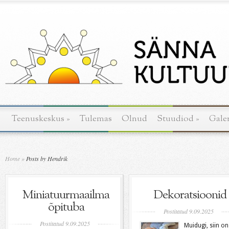
Teenuskeskus
»
Tulemas
Olnud
Stuudiod
»
Galer
Home
»
Posts by Hendrik
Miniatuurmaailma
Dekoratsioonid
õpituba
Postitatud 9.09.2025
Postitatud 9.09.2025
Muidugi, siin on